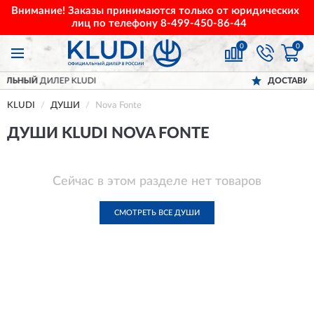
Внимание! Заказы принимаются только от юридических
лиц по телефону
8-499-450-86-44
0
0
Й
ДИЛЕР KLUDI
ДОСТАВИМ
ПО ВС
KLUDI
ДУШИ
Nova Fonte
ДУШИ KLUDI NOVA FONTE
Сейчас в этом разделе нет товаров
СМОТРЕТЬ ВСЕ ДУШИ