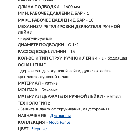
ШИРИНА
- 58 мм
ДЛИНА ПОДВОДКИ
- 1600 мм
МИН. РАБОЧЕЕ ДАВЛЕНИЕ, БАР
- 1
МАКС. РАБОЧЕЕ ДАВЛЕНИЕ, БАР
- 10
МЕХАНИЗМ РЕГУЛИРОВКИ ДЕРЖАТЕЛЯ РУЧНОЙ
ЛЕЙКИ
- нерегулируемый
ДИАМЕТР ПОДВОДКИ
- G 1/2
РАСХОД ВОДЫ, Л/МИН
- 15
КОЛ-ВО И ТИП СТРУИ РУЧНОЙ ЛЕЙКИ
- 1 - бодрящая
ОСНАЩЕНИЕ
- держатель для душевой лейки, душевая лейка,
крепления, душевой шланг
МАТЕРИАЛ
-
латунь
МОНТАЖ
-
Боковые
МАТЕРИАЛ ДЕРЖАТЕЛЯ РУЧНОЙ ЛЕЙКИ
- металл
ТЕХНОЛОГИЯ 2
- Защита шланга от скручивания, двусторонняя
НАЗНАЧЕНИЕ
-
Для ванны
КОЛЛЕКЦИЯ
-
Nova Fonte
ЦВЕТ
-
Черные