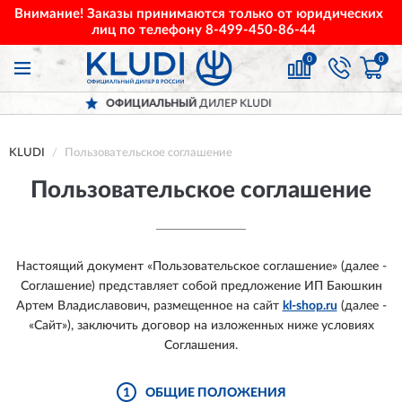
Внимание! Заказы принимаются только от юридических
лиц по телефону
8-499-450-86-44
0
0
ЫЙ
ДИЛЕР KLUDI
ДОСТАВИМ
ПО В
KLUDI
Пользовательское соглашение
Пользовательское соглашение
Настоящий документ «Пользовательское соглашение» (далее -
Соглашение) представляет собой предложение ИП Баюшкин
Артем Владиславович, размещенное на сайт
kl-shop.ru
(далее -
«Сайт»), заключить договор на изложенных ниже условиях
Соглашения.
1
ОБЩИЕ ПОЛОЖЕНИЯ