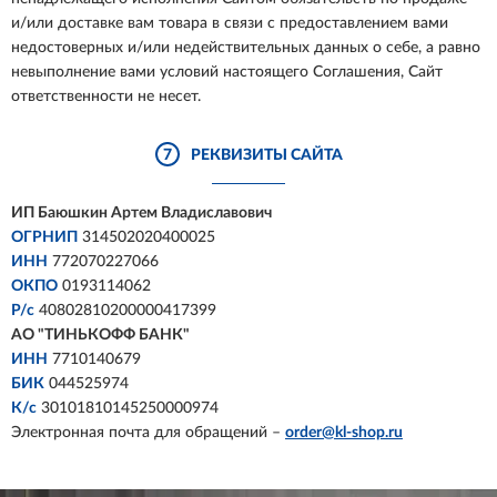
и/или доставке вам товара в связи с предоставлением вами
недостоверных и/или недействительных данных о себе, а равно
невыполнение вами условий настоящего Соглашения, Сайт
ответственности не несет.
7
РЕКВИЗИТЫ САЙТА
ИП Баюшкин Артем Владиславович
ОГРНИП
314502020400025
ИНН
772070227066
ОКПО
0193114062
Р/с
40802810200000417399
АО "ТИНЬКОФФ БАНК"
ИНН
7710140679
БИК
044525974
К/с
30101810145250000974
Электронная почта для обращений –
order@kl-shop.ru