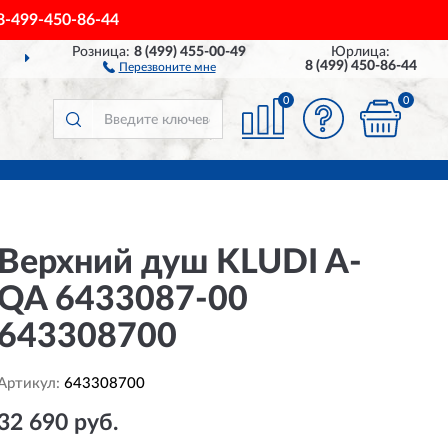
8-499-450-86-44
Розница:
8 (499) 455-00-49
Юрлица:
ДОСТАВИМ
ПО ВСЕЙ РОССИИ
8 (499) 450-86-44
Перезвоните мне
0
0
Верхний душ KLUDI A-
QA 6433087-00
643308700
Артикул:
643308700
32 690 руб.