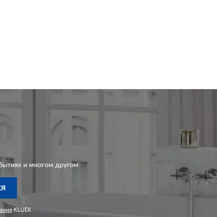
бытиях и многом другом
СЯ
ания
KLUDI