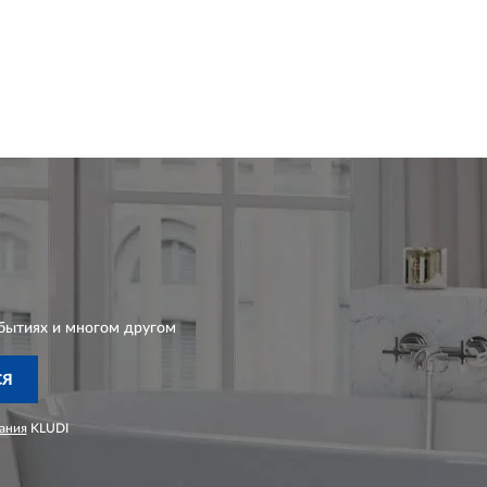
бытиях и многом другом
СЯ
ания
KLUDI