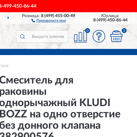
8-499-450-86-44
Розница:
8 (499) 455-00-49
Юрлица:
РОССИИ
ДО 2 ЛЕТ
ГАРАНТ
8 (499) 450-86-44
Перезвоните мне
0
0
пана
Смеситель для
раковины
однорычажный KLUDI
BOZZ на одно отверстие
без донного клапана