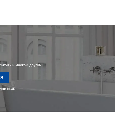
бытиях и многом другом
СЯ
ания
KLUDI