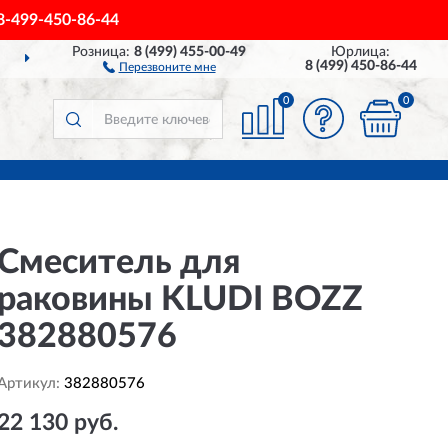
8-499-450-86-44
Розница:
8 (499) 455-00-49
Юрлица:
ДОСТАВИМ
ПО ВСЕЙ РОССИИ
8 (499) 450-86-44
Перезвоните мне
0
0
Смеситель для
раковины KLUDI BOZZ
382880576
Артикул:
382880576
22 130 руб.