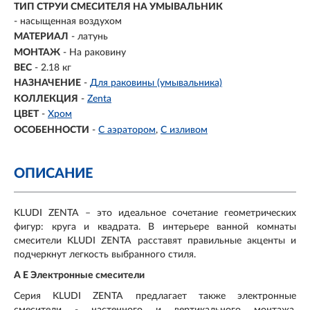
ТИП СТРУИ СМЕСИТЕЛЯ НА УМЫВАЛЬНИК
- насыщенная воздухом
МАТЕРИАЛ
-
латунь
МОНТАЖ
- На раковину
ВЕС
- 2.18 кг
НАЗНАЧЕНИЕ
-
Для раковины (умывальника)
КОЛЛЕКЦИЯ
-
Zenta
ЦВЕТ
-
Хром
ОСОБЕННОСТИ
-
С аэратором
С изливом
ОПИСАНИЕ
KLUDI ZENTA – это идеальное сочетание геометрических
фигур: круга и квадрата. В интерьере ванной комнаты
смесители KLUDI ZENTA расставят правильные акценты и
подчеркнут легкость выбранного стиля.
A E Электронные смесители
Серия KLUDI ZENTA предлагает также электронные
смесители - настенного и вертикального монтажа.