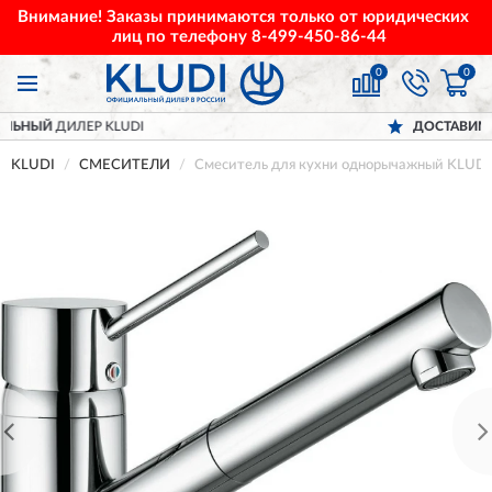
Внимание! Заказы принимаются только от юридических
лиц по телефону
8-499-450-86-44
0
0
KLUDI
ДОСТАВИМ
ПО ВСЕЙ РОСС
KLUDI
СМЕСИТЕЛИ
Смеситель для кухни однорычажный KLUDI