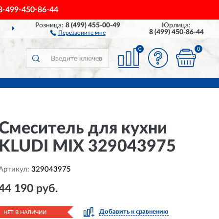
8-499-450-86-44
Розница:
8 (499) 455-00-49
Юрлица:
ДОСТАВИМ
ПО ВСЕЙ РОССИИ
8 (499) 450-86-44
Перезвоните мне
0
0
Смеситель для кухни
KLUDI MIX 329043975
Артикул:
329043975
44 190 руб.
Добавить к сравнению
НЕТ В НАЛИЧИИ