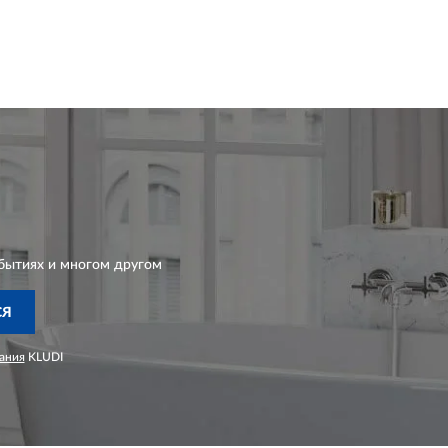
бытиях и многом другом
СЯ
ания
KLUDI